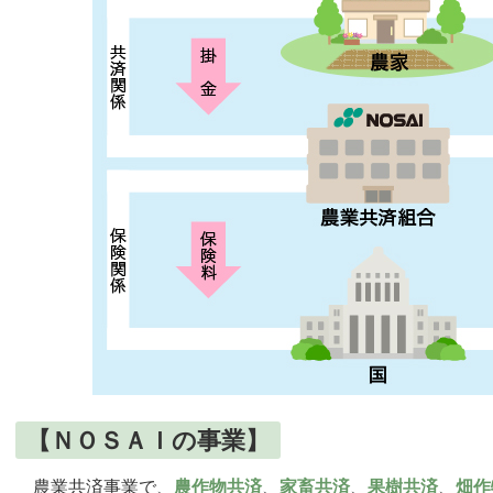
【ＮＯＳＡＩの事業】
農業共済事業で、
農作物共済
、
家畜共済
、
果樹共済
、
畑作