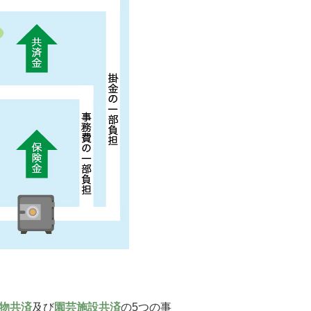
物共済
及び
園芸施設共済
の5つの事