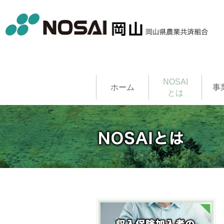
NOSAI
ホーム
事
とは
農作物共
家畜共済
果樹共済
畑作物共
園芸施設
建物共済
農機具共
収入保険
NOSAI