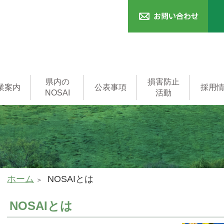
県内の
損害防止
業案内
公表事項
採用
NOSAI
活動
済
本支所
一般事務職
済
共済
済
制度
用語集
家畜診療所
家畜診療所
(獣医師)
ホーム
NOSAIとは
NOSAIとは