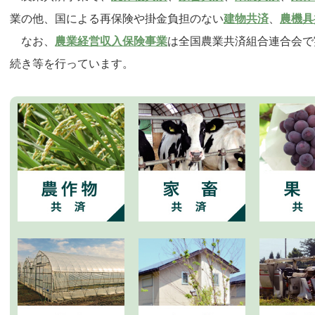
業の他、国による再保険や掛金負担のない
建物共済
、
農機具
なお、
農業経営収入保険事業
は全国農業共済組合連合会で
続き等を行っています。