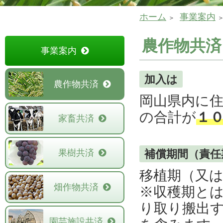
ホーム
事業案内
農作物共済
事業案内
加入は
農作物共済
岡山県内に
の合計が
１
家畜共済
果樹共済
補償期間（責
移植期（又
畑作物共済
※収穫期と
り取り搬出
園芸施設共済