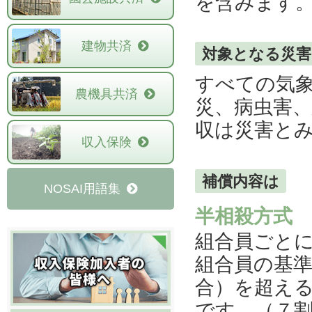
を含みます
建物共済
対象となる災
すべての気
農機具共済
災、病虫害
収は災害と
収入保険
補償内容は
NOSAI用語集
半相殺方式
組合員ごと
組合員の基
合）を超え
です。（７