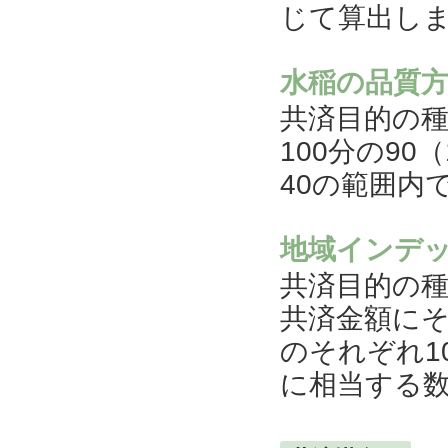
じて算出し
水稲の品質
共済目的の
100分の90
40の範囲内
地域インデ
共済目的の
共済金額に
のそれぞれ10
に相当する