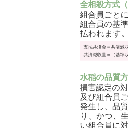
全相殺方式
組合員ごと
組合員の基
払われます
支払共済金＝共済減
共済減収量＝（基準収
水稲の品質
損害認定の
及び組合員
発生し、品
り、かつ、
い組合員に