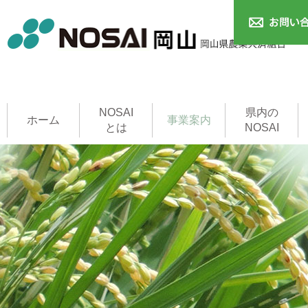
NOSAI
県内の
ホーム
事業案内
とは
NOSAI
農作物共済
本支所
家畜共済
果樹共済
畑作物共済
園芸施設共済
建物共済
農機具共済
収入保険制度
NOSAI用語集
家畜診療所