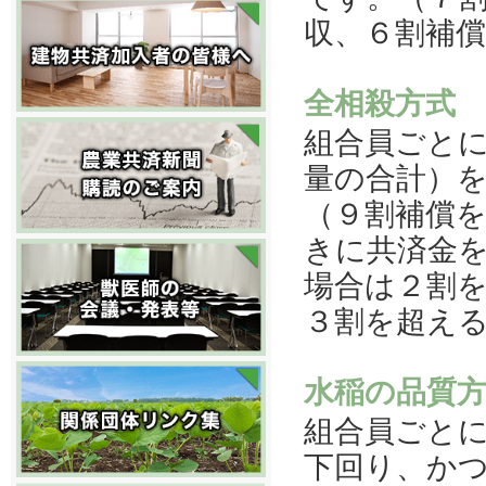
収、６割補
全相殺方式
組合員ごと
量の合計）
（９割補償
きに共済金
場合は２割
３割を超え
水稲の品質
組合員ごと
下回り、か