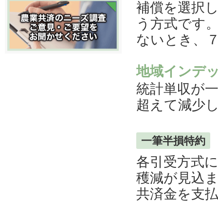
補償を選択
う方式です
ないとき、
地域インデ
統計単収が
超えて減少
一筆半損特約
各引受方式
穫減が見込
共済金を支