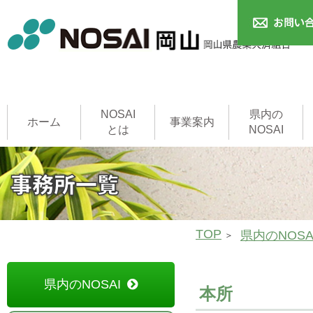
NOSAI
県内の
ホーム
事業案内
とは
NOSAI
農作物共済
本支所
家畜共済
果樹共済
畑作物共済
園芸施設共済
建物共済
農機具共済
収入保険制度
NOSAI用語集
家畜診療所
TOP
県内のNOSA
県内のNOSAI
本所