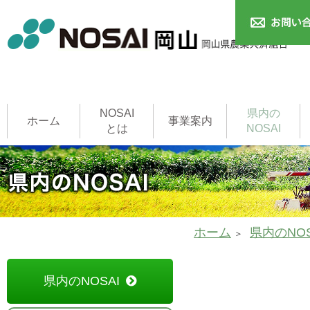
NOSAI
県内の
ホーム
事業案内
とは
NOSAI
農作物共済
本支所
家畜共済
果樹共済
畑作物共済
園芸施設共済
建物共済
農機具共済
収入保険制度
NOSAI用語集
家畜診療所
ホーム
県内のNOS
県内のNOSAI