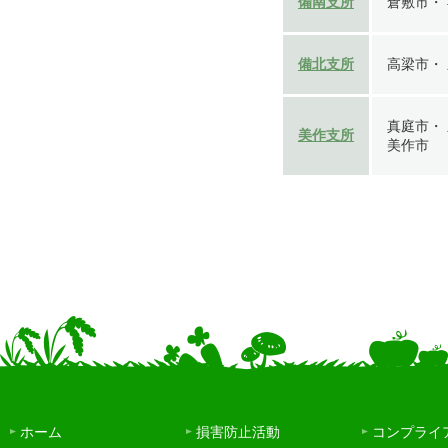
備南支所
倉敷市・
備北支所
高梁市・
真庭市・
美作支所
美作市
ホーム
損害防止活動
コンプライ