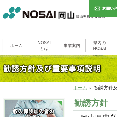
NOSAI
県内の
ホーム
事業案内
とは
NOSAI
農作物共済
本支所
家畜共済
果樹共済
畑作物共済
園芸施設共済
建物共済
農機具共済
収入保険制度
NOSAI用語集
家畜診療所
ホーム
勧誘方針
勧誘方針