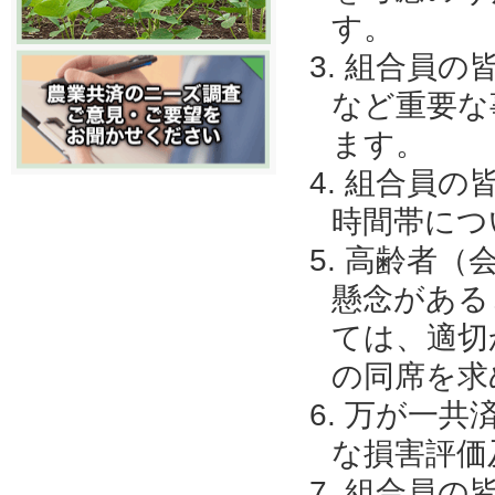
す。
組合員の
など重要な
ます。
組合員の
時間帯につ
高齢者（
懸念がある
ては、適切
の同席を求
万が一共
な損害評価
組合員の