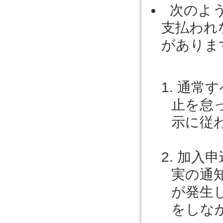
次のよ
支払われ
があり
通常す
止を怠
示に従
加入申
実の通
が発生
をしな