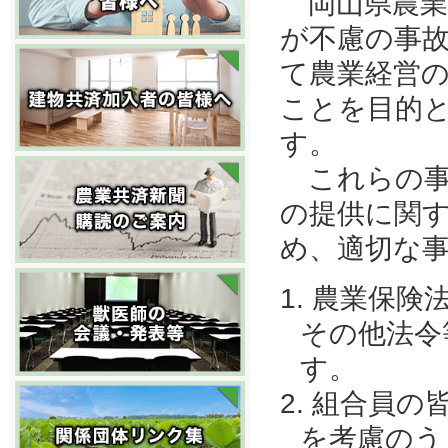
岡山県農業
が不慮の事
て農業経営
ことを目的
す。
これらの事
の提供に関
め、適切な
農業保険
その他法令
す。
組合員の
を考慮のう