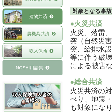
対象となる事
建物共済
●火災共済
火災、落雷
農機具共済
突（自然災
突、給排水
収入保険
等に伴う破
による被害
NOSAI用語集
●総合共済
火災共済の
べり、地震
も対象にな