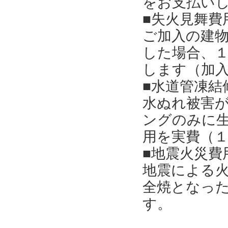
をお支払い
■失火見舞費
ご加入の建
した場合、
します（加
■水道管凍結
水ぬれ被害
ングのみに
用を実費（
■地震火災費
地震による
全焼となっ
す。