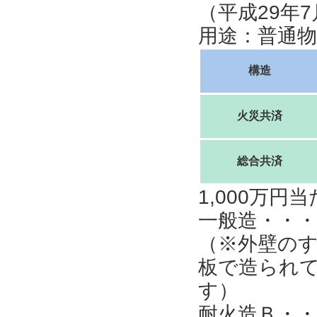
（平成29年
用途：普通
構造
火災共済
総合共済
1,000万
一般造・・・
（※外壁の
板で造られ
す）
耐火造Ｂ・・