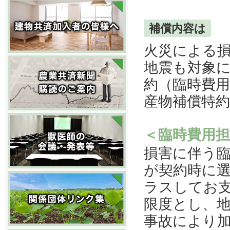
補償内容は
火災による
地震も対象
約（臨時費用
産物補償特
＜臨時費用担
損害に伴う
が契約時に選
ラスしてお支
限度とし、
事故により