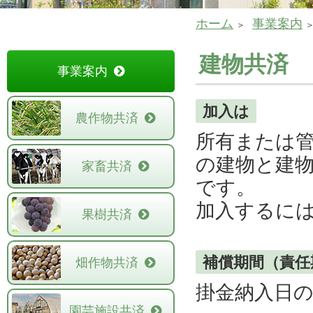
ホーム
事業案内
建物共済
事業案内
加入は
農作物共済
所有または
の建物と建
家畜共済
です。
加入するに
果樹共済
補償期間（責
畑作物共済
掛金納入日
園芸施設共済