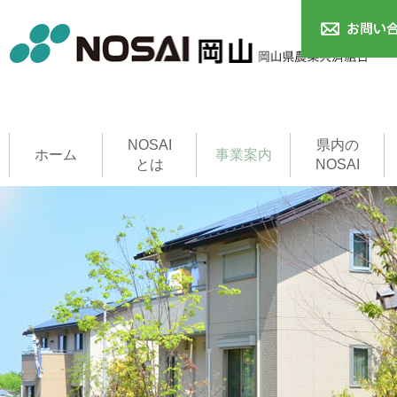
NOSAI
県内の
ホーム
事業案内
とは
NOSAI
農作物共済
本支所
家畜共済
果樹共済
畑作物共済
園芸施設共済
建物共済
農機具共済
収入保険制度
NOSAI用語集
家畜診療所