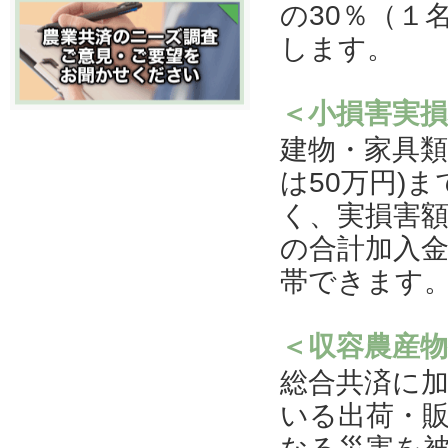
の30％（１
します。
＜小損害実損
建物・家具類
は50万円)
く、実損害
の合計加入金
帯できます
＜収容農産物
総合共済に
いる出荷・